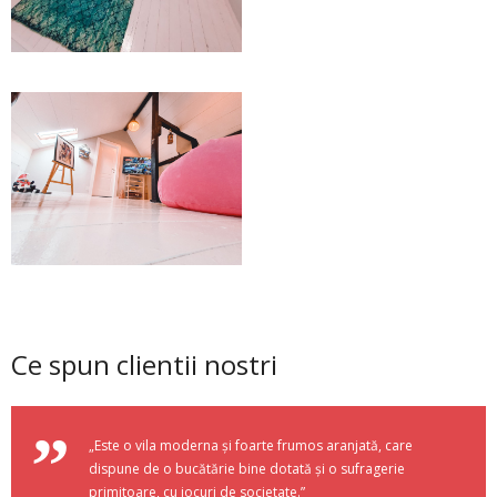
Ce spun clientii nostri
„Este o vila moderna și foarte frumos aranjată, care
dispune de o bucătărie bine dotată și o sufragerie
primitoare, cu jocuri de societate.”