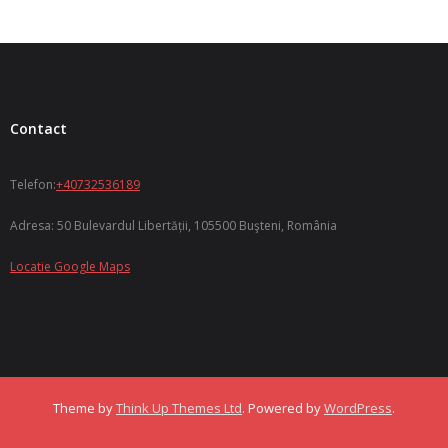
Contact
Telefon:
+40732536189
Adresa: 50 Bulevardul Libertății, 105500 Buşteni, România
Locatie Google Maps
Theme by
Think Up Themes Ltd
. Powered by
WordPress
.